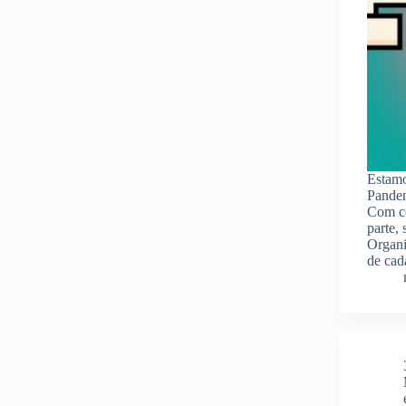
Estamo
Pandem
Com ce
parte,
Organi
de cad