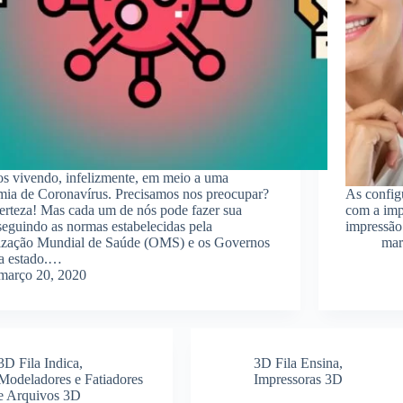
s vivendo, infelizmente, em meio a uma
ia de Coronavírus. Precisamos nos preocupar?
As config
rteza! Mas cada um de nós pode fazer sua
com a imp
 seguindo as normas estabelecidas pela
impressã
zação Mundial de Saúde (OMS) e os Governos
mar
a estado.…
março 20, 2020
3D Fila Indica
,
3D Fila Ensina
,
Modeladores e Fatiadores
Impressoras 3D
e Arquivos 3D