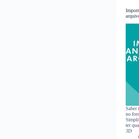
Import
arquiv
Saber 
no for
Simpli
ter qu
3D