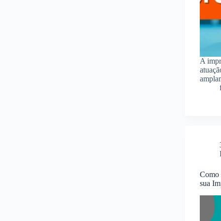
A impr
atuaçã
amplam
Como e
sua Im