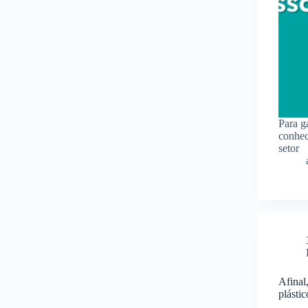
Para g
conhec
setor
Afinal
plásti