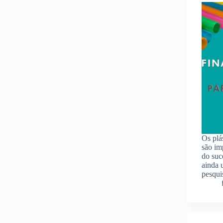
Os plá
são im
do suc
ainda
pesqui