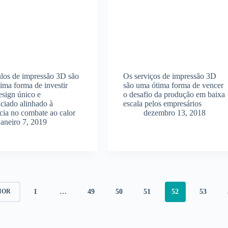
los de impressão 3D são
Os serviços de impressão 3D
ima forma de investir
são uma ótima forma de vencer
sign único e
o desafio da produção em baixa
nciado alinhado à
escala pelos empresários
ncia no combate ao calor
dezembro 13, 2018
janeiro 7, 2019
1
…
49
50
51
52
53
IOR