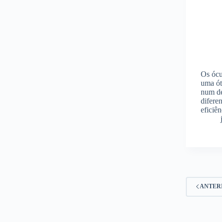
Os ócu
uma ót
num de
difere
eficiê
ANTER