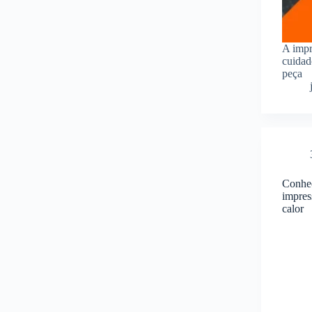
A impr
cuidad
peça
Conheç
impres
calor