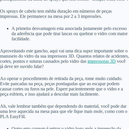
Os sprays de cabelo tem média duração em números de peças
impressas. Ele permanece na mesa por 2 a 3 impressões.
A primeira desvantagem esta associada justamente pelo excesso
da aderência que pode tirar lascas ou quebrar o vidro com maior
facilidade.
Aproveitando este gancho, aqui vai uma dica super importante sobre o
manuseio do vidro da sua impressora 3D. Quantos relatos de acidentes,
cortes, pontos e suturas causados pelo vidro das
impressoras 3D
você
já deve ter ouvido falar?
Ao operar o procedimento de retirada da peça, tome muito cuidado.
Evite pancadas na peça, peças pontiagudas que ao escapar podem
causar cortes ou furos na pele. Esperr pacientemente que o vidro e a
peça esfriem, e isso ajudará a descolar mais facilmente.
Ah, vale lembrar também que dependendo do material, você pode dar
uma leve aquecida na mesa para que ele fique mais mole, como com o
PLA EasyFill.
Outro erro comum é retirar o vidro logo após a impressão da