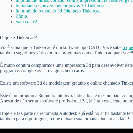
Imprimindo nosso cortador com a Impressora 3D FlashForge G
Importando Convertendo arquivos 3d Tinkercad
Imprimindo o modelo 3d feito pelo Tinkercad
Bônus
Saiba mais!
O que é Tinkercad?
Você sabia que o Tinkercad é um software tipo CAD? Você sabe
o qu
também sugerimos vários outros programas como Tinkercad para você
É muito comum comprarmos uma impressora 3d para desenvolver determi
programas complexos — e alguns bem caros.
Existe um software 3d de modelagem gratuito e online chamado Tinke
Este é um programa 3d muito intuitivo, indicado até mesmo para crianç
Apesar de não ser um software profissional 3d, já é um excelente ponto
Hoje ele faz parte da renomada Autodesk e já está no ar há bastante 
também para o português, o que deixará sua jornada ainda mais fácil!