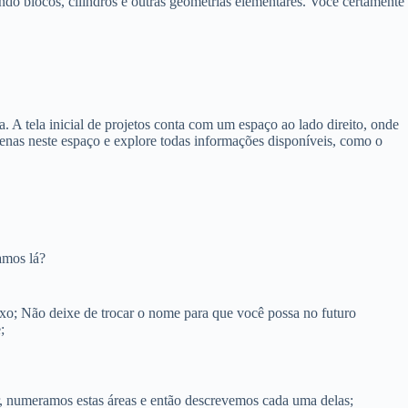
o blocos, cilindros e outras geometrias elementares. Você certamente
 A tela inicial de projetos conta com um espaço ao lado direito, onde
penas neste espaço e explore todas informações disponíveis, como o
amos lá?
xo; Não deixe de trocar o nome para que você possa no futuro
;
ar, numeramos estas áreas e então descrevemos cada uma delas;