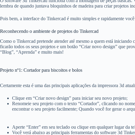
O software 3d Tinkercad funciona com a montagem de peças básicas. Vo
lembra de quando juntava bloquinhos de madeira para criar projetos inc
Pois bem, a interface do Tinkercad é muito simples e rapidamente você 
Reconhecendo o ambiente de projetos do Tinkercad
Como o Tinkercad pretende atender até mesmo a quem está iniciando com 
ficarão todos os seus projetos e um botão “Criar novo design” que pro
“Blog”, “Aprenda” e muito mais!
Projeto nº1: Cortador para biscoitos e bolos
Certamente esta é uma das principais aplicações da impressora 3d atual
Clique em “Criar novo design” para iniciar seu novo projeto;
Renomeie seu projeto com o texto “Cortador”, clicando no nome 
encontrar o seu projeto facilmente; Quando você for gerar o arq
Aperte “Enter” em seu teclado ou clique em qualquer lugar da te
Você verá abaixo as principais ferramentas do software 3d Tinke