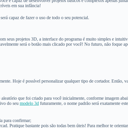
cê é capaz de desenvolver projetos básicos e complexos apenas juntand
ríveis em sua infância!
será capaz de fazer o uso de todo o seu potencial.
seus projetos 3D, a interface do programa é muito simples e intuitiva.
vavelmente será o botão mais clicado por você! No futuro, não foque a
mente. Hoje é possível personalizar qualquer tipo de cortador. Então, v
aleatório que foi criado para você inicialmente, conforme imagem abai
uivo do seu
modelo 3d
futuramente, o nome padrão será exatamente este
la para confirmar;
rcad. Pratique bastante pois são todas bem úteis! Para melhor te orient