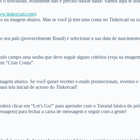
o download. Realmente não é preciso baixar nada! Vamos aqui te auxilia
ww.tinkercad.com)
.
ado na imagem abaixo. Mas se você já tem uma conta no Tinkercad ou na
 o seu país (provavelmente Brasil) e selecionar a sua data de nascimento
gundo campo uma senha que deve seguir alguns critérios (veja na image
 em “Criar Conta”.
imagem abaixo. Se você quiser receber e-mails promocionais, eventos e
ara tela inicial de acesso do Tinkercad!
 poderá clicar em “Let’s Go!” para aprender com o Tutorial básico do 
 mensagem) para fechar a caixa de mensagem e seguir com a gente!