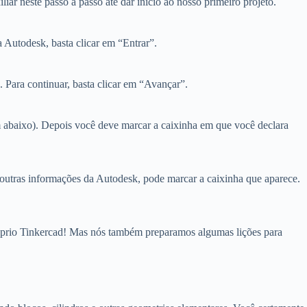
r neste passo a passo até dar início ao nosso primeiro projeto.
 Autodesk, basta clicar em “Entrar”.
. Para continuar, basta clicar em “Avançar”.
m abaixo). Depois você deve marcar a caixinha em que você declara
 outras informações da Autodesk, pode marcar a caixinha que aparece.
próprio Tinkercad! Mas nós também preparamos algumas lições para