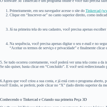
O software 3d Tinkercad é um programa online e você não precisa fazer 
Primeiramente, em seu navegador acesse o site do
Tinkercad (w
Clique em “Inscrever-se” no canto superior direito, como indic
Já na primeira tela do seu cadastro, você precisa apenas escolher
Na sequência, você precisa apenas digitar o seu e-mail e no se
“Aceitar os termos de serviço e privacidade” e finalmente clicar
5. Se tudo ocorreu corretamente, você poderá ver uma tela como a da 
Se não quiser, basta clicar em “Concluído”. E você será redirecionado p
6.Agora que você criou a sua conta, e já está com o programa aberto,
você! Então, se preferir, pode clicar no “X” (lado direito superior da
Conhecendo o Tinkercad e Criando sua primeira Peça 3D