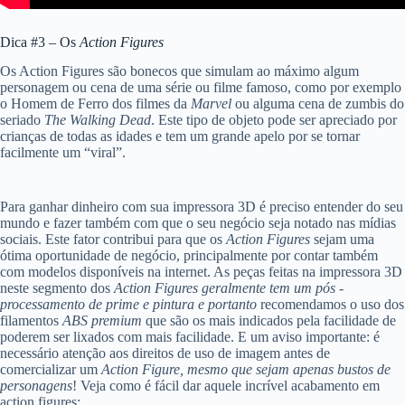
Dica #3 – Os
Action Figures
Os Action Figures são bonecos que simulam ao máximo algum
personagem ou cena de uma série ou filme famoso, como por exemplo
o Homem de Ferro dos filmes da
Marvel
ou alguma cena de zumbis do
seriado
The Walking Dead
. Este tipo de objeto pode ser apreciado por
crianças de todas as idades e tem um grande apelo por se tornar
facilmente um “viral”.
Para ganhar dinheiro com sua impressora 3D é preciso entender do seu
mundo e fazer também com que o seu negócio seja notado nas mídias
sociais. Este fator contribui para que os
Action Figures
sejam uma
ótima oportunidade de negócio, principalmente por contar também
com modelos disponíveis na internet. As peças feitas na impressora 3D
neste segmento dos
Action Figures geralmente tem um pós -
processamento de prime e pintura e portanto
recomendamos o uso dos
filamentos
ABS premium
que são os mais indicados pela facilidade de
poderem ser lixados com mais facilidade. E um aviso importante: é
necessário atenção aos direitos de uso de imagem antes de
comercializar um
Action Figure, mesmo que sejam apenas bustos de
personagens
! Veja como é fácil dar aquele incrível acabamento em
action figures: