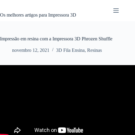
Pular
para
o
Os melhores artigos para Impressora 3D
conteúdo
Impressão em resina com a Impressora 3D Phrozen Shuffle
novembro 12, 2021
3D Fila Ensina
,
Resinas