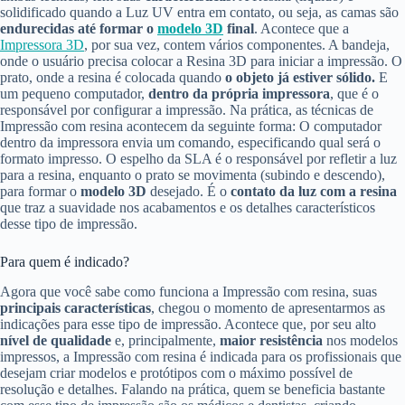
solidificado quando a Luz UV entra em contato, ou seja, as camas são
endurecidas até formar o
modelo 3D
final
. Acontece que a
Impressora 3D
, por sua vez, contem vários componentes. A bandeja,
onde o usuário precisa colocar a Resina 3D para iniciar a impressão. O
prato, onde a resina é colocada quando
o objeto já estiver sólido.
E
um pequeno computador,
dentro da própria impressora
, que é o
responsável por configurar a impressão. Na prática, as técnicas de
Impressão com resina acontecem da seguinte forma: O computador
dentro da impressora envia um comando, especificando qual será o
formato impresso. O espelho da SLA é o responsável por refletir a luz
para a resina, enquanto o prato se movimenta (subindo e descendo),
para formar o
modelo 3D
desejado. É o
contato da luz com a resina
que traz a suavidade nos acabamentos e os detalhes característicos
desse tipo de impressão.
Para quem é indicado?
Agora que você sabe como funciona a Impressão com resina, suas
principais características
, chegou o momento de apresentarmos as
indicações para esse tipo de impressão. Acontece que, por seu alto
nível de qualidade
e, principalmente,
maior resistência
nos modelos
impressos, a Impressão com resina é indicada para os profissionais que
desejam criar modelos e protótipos com o máximo possível de
resolução e detalhes. Falando na prática, quem se beneficia bastante