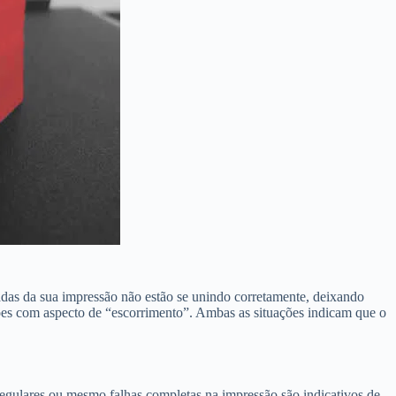
adas da sua impressão não estão se unindo corretamente, deixando
sões com aspecto de “escorrimento”. Ambas as situações indicam que o
rregulares ou mesmo falhas completas na impressão são indicativos de