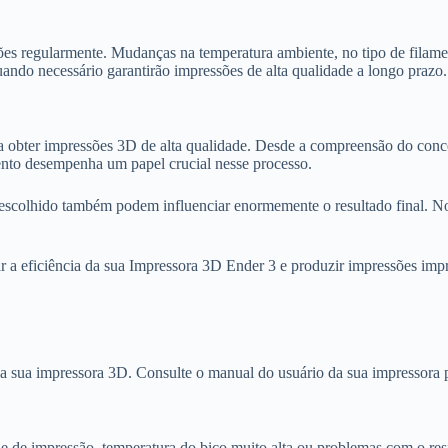
rações regularmente. Mudanças na temperatura ambiente, no tipo de fil
uando necessário garantirão impressões de alta qualidade a longo prazo.
ra obter impressões 3D de alta qualidade. Desde a compreensão do conce
ento desempenha um papel crucial nesse processo.
escolhido também podem influenciar enormemente o resultado final. No 
 eficiência da sua Impressora 3D Ender 3 e produzir impressões impre
 sua impressora 3D. Consulte o manual do usuário da sua impressora pa
e de impressão, temperatura do bico muito alta ou problemas com o resfr