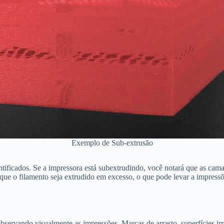
Exemplo de Sub-extrusão
ntificados. Se a impressora está subextrudindo, você notará que as cam
 que o filamento seja extrudido em excesso, o que pode levar a impres
observando visualmente as impressões. Marcas de arrasto, superfícies i