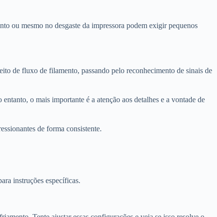
amento ou mesmo no desgaste da impressora podem exigir pequenos
ito de fluxo de filamento, passando pelo reconhecimento de sinais de
entanto, o mais importante é a atenção aos detalhes e a vontade de
ssionantes de forma consistente.
ra instruções específicas.
iamento. Tente ajustar essas configurações e veja se isso resolve o