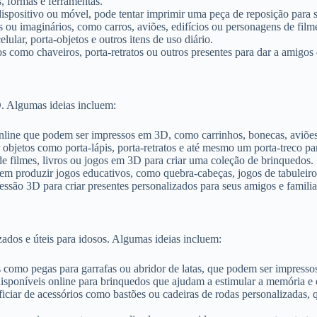
, formas e ferramentas.
spositivo ou móvel, pode tentar imprimir uma peça de reposição para s
 ou imaginários, como carros, aviões, edifícios ou personagens de film
ular, porta-objetos e outros itens de uso diário.
s como chaveiros, porta-retratos ou outros presentes para dar a amigos e
. Algumas ideias incluem:
online que podem ser impressos em 3D, como carrinhos, bonecas, aviõe
 objetos como porta-lápis, porta-retratos e até mesmo um porta-treco pa
de filmes, livros ou jogos em 3D para criar uma coleção de brinquedos.
m produzir jogos educativos, como quebra-cabeças, jogos de tabuleiro e
ssão 3D para criar presentes personalizados para seus amigos e famili
ados e úteis para idosos. Algumas ideias incluem:
s como pegas para garrafas ou abridor de latas, que podem ser impress
isponíveis online para brinquedos que ajudam a estimular a memória e o
ficiar de acessórios como bastões ou cadeiras de rodas personalizadas