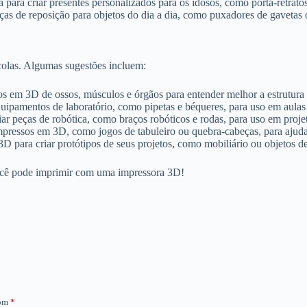
para criar presentes personalizados para os idosos, como porta-retrato
ças de reposição para objetos do dia a dia, como puxadores de gavetas
olas. Algumas sugestões incluem:
s em 3D de ossos, músculos e órgãos para entender melhor a estrutur
ipamentos de laboratório, como pipetas e béqueres, para uso em aulas 
ar peças de robótica, como braços robóticos e rodas, para uso em proje
mpressos em 3D, como jogos de tabuleiro ou quebra-cabeças, para ajuda
D para criar protótipos de seus projetos, como mobiliário ou objetos d
 você pode imprimir com uma impressora 3D!
com
*