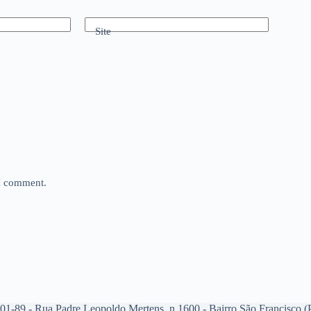
Site
 I comment.
001-89 - Rua Padre Leopoldo Mertens, n.1600 - Bairro São Francisco 