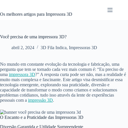
Pular
para
o
Os melhores artigos para Impressora 3D
conteúdo
Você precisa de uma impressora 3D?
abril 2, 2024
3D Fila Indica
,
Impressoras 3D
No mundo em constante evolução da tecnologia e fabricação, uma
pergunta que tem se tornado cada vez mais comum é: “Eu preciso de
uma
impressora 3D
?” A resposta curta pode ser não, mas a realidade é
muito mais complexa e fascinante. Este artigo visa desmistificar essa
tecnologia emergente, explorando sua praticidade, diversão e
capacidade de transformar o modo como criamos e solucionamos
problemas cotidianos, tudo isso através da lente de experiências
pessoais com a
impressão 3D
.
O Encanto e a Praticidade das Impressoras 3D
Diversão Garantida e Utilidade Surpreendente