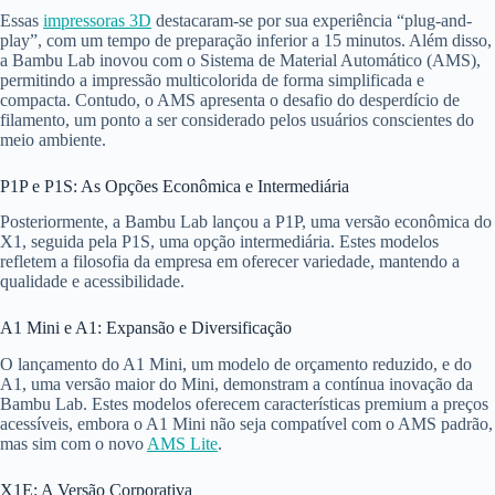
Essas
impressoras 3D
destacaram-se por sua experiência “plug-and-
play”, com um tempo de preparação inferior a 15 minutos. Além disso,
a Bambu Lab inovou com o Sistema de Material Automático (AMS),
permitindo a impressão multicolorida de forma simplificada e
compacta. Contudo, o AMS apresenta o desafio do desperdício de
filamento, um ponto a ser considerado pelos usuários conscientes do
meio ambiente.
P1P e P1S: As Opções Econômica e Intermediária
Posteriormente, a Bambu Lab lançou a P1P, uma versão econômica do
X1, seguida pela P1S, uma opção intermediária. Estes modelos
refletem a filosofia da empresa em oferecer variedade, mantendo a
qualidade e acessibilidade.
A1 Mini e A1: Expansão e Diversificação
O lançamento do A1 Mini, um modelo de orçamento reduzido, e do
A1, uma versão maior do Mini, demonstram a contínua inovação da
Bambu Lab. Estes modelos oferecem características premium a preços
acessíveis, embora o A1 Mini não seja compatível com o AMS padrão,
mas sim com o novo
AMS Lite
.
X1E: A Versão Corporativa