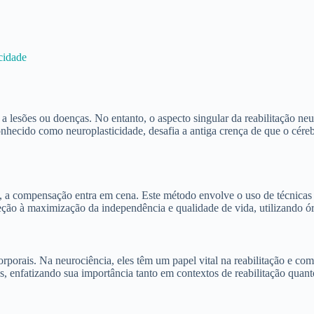
cidade
o a lesões ou doenças. No entanto, o aspecto singular da reabilitação ne
onhecido como neuroplasticidade, desafia a antiga crença de que o céreb
a compensação entra em cena. Este método envolve o uso de técnicas e di
ireção à maximização da independência e qualidade de vida, utilizando ór
corporais. Na neurociência, eles têm um papel vital na reabilitação e co
es, enfatizando sua importância tanto em contextos de reabilitação qua