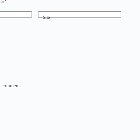
com
*
Site
 I comment.