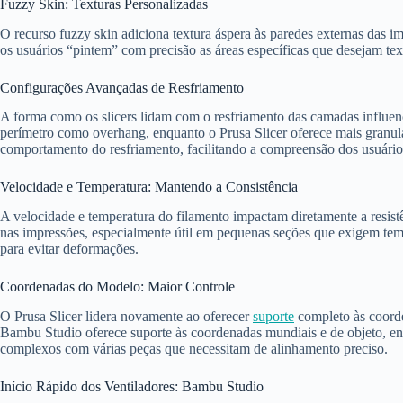
Fuzzy Skin: Texturas Personalizadas
O recurso fuzzy skin adiciona textura áspera às paredes externas das i
os usuários “pintem” com precisão as áreas específicas que desejam te
Configurações Avançadas de Resfriamento
A forma como os slicers lidam com o resfriamento das camadas influenc
perímetro como overhang, enquanto o Prusa Slicer oferece mais granula
comportamento do resfriamento, facilitando a compreensão dos usuário
Velocidade e Temperatura: Mantendo a Consistência
A velocidade e temperatura do filamento impactam diretamente a resistê
nas impressões, especialmente útil em pequenas seções que exigem tem
para evitar deformações.
Coordenadas do Modelo: Maior Controle
O Prusa Slicer lidera novamente ao oferecer
suporte
completo às coorde
Bambu Studio oferece suporte às coordenadas mundiais e de objeto, enq
complexos com várias peças que necessitam de alinhamento preciso.
Início Rápido dos Ventiladores: Bambu Studio