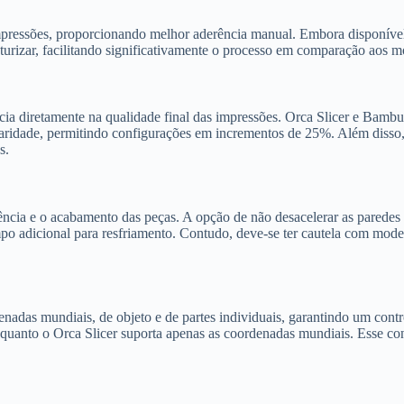
mpressões, proporcionando melhor aderência manual. Embora disponível e
xturizar, facilitando significativamente o processo em comparação aos 
ia diretamente na qualidade final das impressões. Orca Slicer e Bambu
ridade, permitindo configurações em incrementos de 25%. Além disso, o
s.
ncia e o acabamento das peças. A opção de não desacelerar as paredes e
po adicional para resfriamento. Contudo, deve-se ter cautela com mode
nadas mundiais, de objeto e de partes individuais, garantindo um cont
uanto o Orca Slicer suporta apenas as coordenadas mundiais. Esse contr