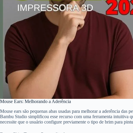
Mouse Ears: Melhorando a Aderência
Mouse ears são pequenas abas usadas para melhorar a aderência das peç
Bambu Studio simplificou esse recurso com uma ferramenta intuitiva q
necessite que o usuário configure previamente o tipo de brim para pintu