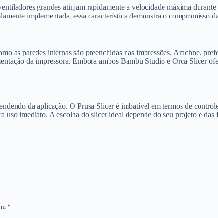
ventiladores grandes atinjam rapidamente a velocidade máxima durante 
ente implementada, essa característica demonstra o compromisso da 
mo as paredes internas são preenchidas nas impressões. Arachne, prefe
mentação da impressora. Embora ambos Bambu Studio e Orca Slicer ofe
ependendo da aplicação. O Prusa Slicer é imbatível em termos de contro
ra uso imediato. A escolha do slicer ideal depende do seu projeto e das 
com
*