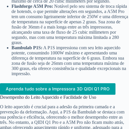
máximo de cerca de 20 cubic millimeters por segundo.
Flashforge A5M Pro:
Notável pelo seu sistema de troca rápida
de hotends, o que permite alterações em segundos, a A5M Pro
tem um consumo ligeiramente inferior de 250W e uma diferença
de temperatura na superfície de apenas 2 graus. Sua zona de
fusão de 36mm é a mais longa entre as três impressoras,
alcançando uma taxa de fluxo de 25 cubic millimeters por
segundo, mas com uma temperatura máxima limitada a 280
graus.
Bambulab P1S:
A P1S impressiona com seu leito aquecido
potente, consumindo 1000W máximo e apresentando uma
diferença de temperatura na superfície de 6 graus. Embora sua
zona de fusão seja de 26mm com uma temperatura máxima de
300 graus, ela oferece consistência e qualidade excepcionais na
impressão.
Aprenda tudo sobre a Impressora 3D QIDI Q1 PRO
Desempenho do Leito Aquecido e Facilidade de Uso
O leito aquecido é crucial para a adesão da primeira camada e a
prevenção da deformação. Aqui, a P1S da Bambulab se destaca com
sua potência e eficiência, oferecendo o melhor desempenho entre as
três. No entanto, a QIDI Q1 Pro e a A5M Pro não ficam muito atrás,
ambas oferecendo aquecimento rápido e uniforme, adequado para a