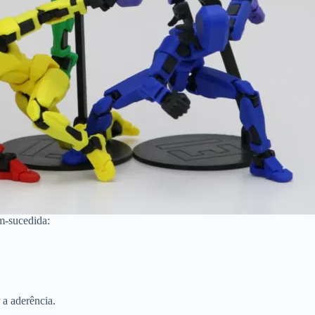
m-sucedida:
a aderência.