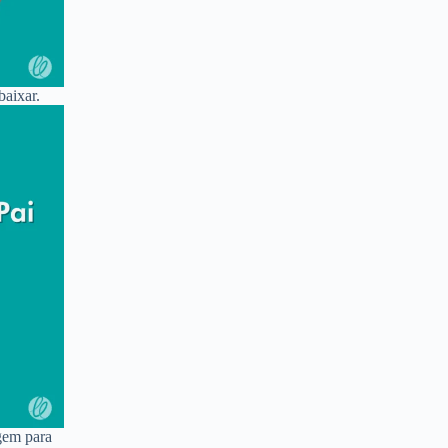
baixar.
gem para