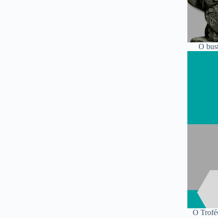
O bust
O Trofé