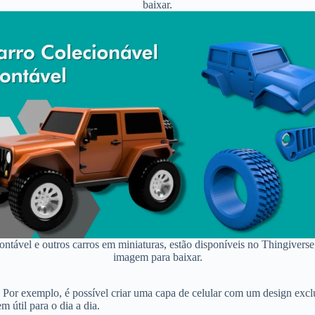
baixar.
ntável e outros carros em miniaturas, estão disponíveis no Thingiverse,
imagem para baixar.
s. Por exemplo, é possível criar uma capa de celular com um design exc
 útil para o dia a dia.