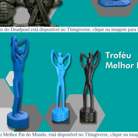
o do Deadpool está disponível no Thingiverse, clique na imagem para 
u Melhor Pai do Mundo, está disponível no Thingiverse, clique na ima