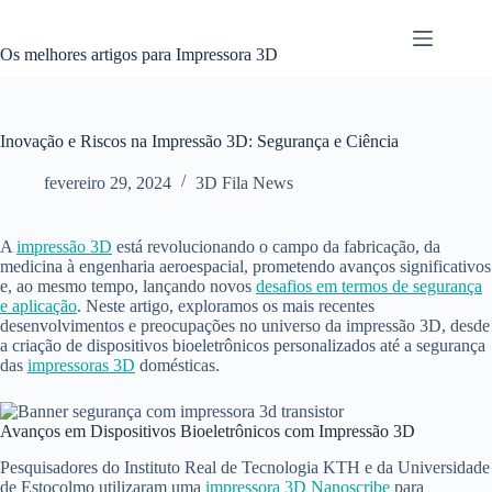
Pular
para
o
Os melhores artigos para Impressora 3D
conteúdo
Inovação e Riscos na Impressão 3D: Segurança e Ciência
fevereiro 29, 2024
3D Fila News
A
impressão 3D
está revolucionando o campo da fabricação, da
medicina à engenharia aeroespacial, prometendo avanços significativos
e, ao mesmo tempo, lançando novos
desafios em termos de segurança
e aplicação
. Neste artigo, exploramos os mais recentes
desenvolvimentos e preocupações no universo da impressão 3D, desde
a criação de dispositivos bioeletrônicos personalizados até a segurança
das
impressoras 3D
domésticas.
Avanços em Dispositivos Bioeletrônicos com Impressão 3D
Pesquisadores do Instituto Real de Tecnologia KTH e da Universidade
de Estocolmo utilizaram uma
impressora 3D Nanoscribe
para