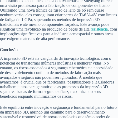
Laboratório Nacional de Ciência dos Materiais de Shenyang oferece
uma visão promissora para a fabricação de componentes de titânio.
Utilizando uma nova técnica de fusão de leito de pó sem quase
nenhum vazio, eles conseguiram criar partes de Ti-6Al-4V com limites
de fadiga de 1 GPa, superando os métodos de impressão 3D
tradicionais e até mesmo componentes forjados. Este avanço pode
significar uma revolução na produção de peças de alta
resistência
, com
implicações significativas para a indústria aeroespacial e outras áreas
que exigem materiais de alta performance.
Conclusão
A impressão 3D está na vanguarda da inovação tecnológica, com o
potencial de transformar inúmeras indústrias e melhorar vidas. No
entanto, os riscos associados à segurança cibernética e a necessidade
de desenvolvimento contínuo de métodos de fabricação mais
avançados e seguros não podem ser ignorados. À medida que
avançamos, é crucial que os fabricantes, pesquisadores e legisladores
trabalhem juntos para garantir que as promessas da impressão 3D
sejam realizadas de forma segura e eficaz, maximizando seus
benefícios enquanto minimizamos os riscos.
Este equilíbrio entre inovação e segurança é fundamental para o futuro
da impressão 3D, abrindo um caminho para o desenvolvimento
sustentável e responsável de novas tecnologias que têm o poder de