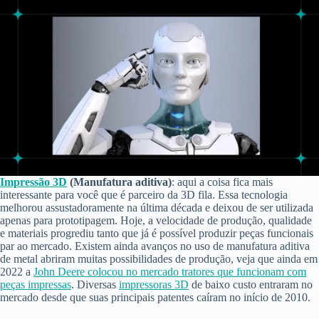
Impressão 3D
(Manufatura aditiva)
: aqui a coisa fica mais
interessante para você que é parceiro da 3D fila. Essa tecnologia
melhorou assustadoramente na última década e deixou de ser utilizada
apenas para prototipagem. Hoje, a velocidade de produção, qualidade
e materiais progrediu tanto que já é possível produzir peças funcionais
par ao mercado. Existem ainda avanços no uso de manufatura aditiva
de metal abriram muitas possibilidades de produção, veja que ainda em
2022 a
John Deere colocou no mercado tratores que funcionam com
peças impressas
. Diversas
impressoras 3D
de baixo custo entraram no
mercado desde que suas principais patentes caíram no início de 2010.