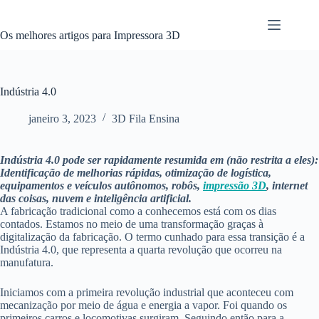
Pular
para
o
Os melhores artigos para Impressora 3D
conteúdo
Indústria 4.0
janeiro 3, 2023
3D Fila Ensina
Indústria 4.0 pode ser rapidamente resumida em (não restrita a eles):
Identificação de melhorias rápidas, otimização de logística,
equipamentos e veículos autônomos, robôs,
impressão 3D
, internet
das coisas, nuvem e inteligência artificial.
A fabricação tradicional como a conhecemos está com os dias
contados. Estamos no meio de uma transformação graças à
digitalização da fabricação. O termo cunhado para essa transição é a
Indústria 4.0, que representa a quarta revolução que ocorreu na
manufatura.
Iniciamos com a primeira revolução industrial que aconteceu com
mecanização por meio de água e energia a vapor. Foi quando os
primeiros carros e locomotivas surgiram. Seguindo então para a