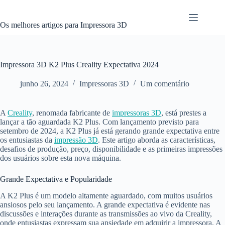
Pular
para
o
Os melhores artigos para Impressora 3D
conteúdo
Impressora 3D K2 Plus Creality Expectativa 2024
junho 26, 2024
Impressoras 3D
Um comentário
A
Creality
, renomada fabricante de
impressoras 3D
, está prestes a
lançar a tão aguardada K2 Plus. Com lançamento previsto para
setembro de 2024, a K2 Plus já está gerando grande expectativa entre
os entusiastas da
impressão 3D
. Este artigo aborda as características,
desafios de produção, preço, disponibilidade e as primeiras impressões
dos usuários sobre esta nova máquina.
Grande Expectativa e Popularidade
A K2 Plus é um modelo altamente aguardado, com muitos usuários
ansiosos pelo seu lançamento. A grande expectativa é evidente nas
discussões e interações durante as transmissões ao vivo da Creality,
onde entusiastas expressam sua ansiedade em adquirir a impressora. A