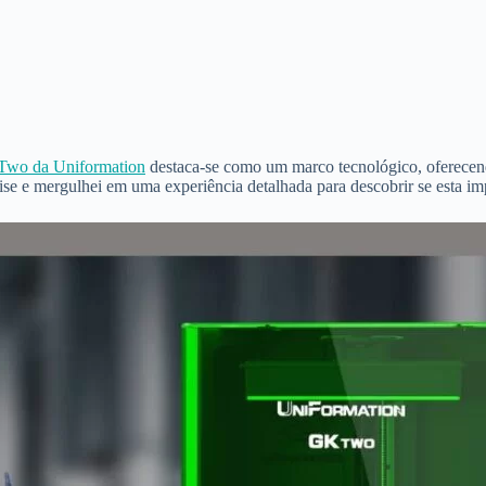
Two da Uniformation
destaca-se como um marco tecnológico, oferecend
 mergulhei em uma experiência detalhada para descobrir se esta impres