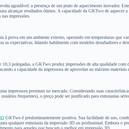
olta agradável: a presença de um prato de aquecimento inovador. Este
 para alcançar resultados ótimos. A capacidade da GKTwo de aquecer a r
s nas impressões.
sta à prova em um ambiente externo, operando em temperaturas que var
rou as expectativas, lidando habilmente com modelos desafiadores e dem
e 10,3 polegadas, a GKTwo produz impressões de alta qualidade com d
stacando a capacidade da impressora de aproveitar ao máximo materiais d
ma impressora premium no mercado. Considerando suas características 
usuários frequentes), o preço pode ser justificado para entusiastas séri
 3D
GKTwo é predominantemente positiva. Sua facilidade de uso, comb
para qualquer entusiasta da impressão 3D ou profissional. Embora o preço
stimento para aqueles que buscam o melhor em impressão 3D.