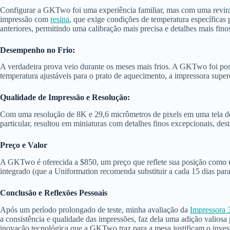
Configurar a GKTwo foi uma experiência familiar, mas com uma revirav
impressão com
resina
, que exige condições de temperatura específicas
anteriores, permitindo uma calibração mais precisa e detalhes mais fino
Desempenho no Frio:
A verdadeira prova veio durante os meses mais frios. A GKTwo foi po
temperatura ajustáveis para o prato de aquecimento, a impressora supe
Qualidade de Impressão e Resolução:
Com uma resolução de 8K e 29,6 micrômetros de pixels em uma tela d
particular, resultou em miniaturas com detalhes finos excepcionais, de
Preço e Valor
A GKTwo é oferecida a $850, um preço que reflete sua posição como u
integrado (que a Uniformation recomenda substituir a cada 15 dias para 
Conclusão e Reflexões Pessoais
Após um período prolongado de teste, minha avaliação da
Impressora
a consistência e qualidade das impressões, faz dela uma adição valiosa 
inovação tecnológica que a GKTwo traz para a mesa justificam o inve