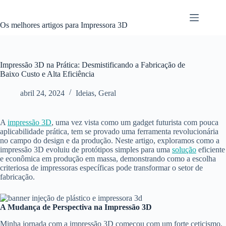
Pular
para
o
Os melhores artigos para Impressora 3D
conteúdo
Impressão 3D na Prática: Desmistificando a Fabricação de
Baixo Custo e Alta Eficiência
abril 24, 2024
Ideias
,
Geral
A
impressão 3D
, uma vez vista como um gadget futurista com pouca
aplicabilidade prática, tem se provado uma ferramenta revolucionária
no campo do design e da produção. Neste artigo, exploramos como a
impressão 3D evoluiu de protótipos simples para uma
solução
eficiente
e econômica em produção em massa, demonstrando como a escolha
criteriosa de impressoras específicas pode transformar o setor de
fabricação.
A Mudança de Perspectiva na Impressão 3D
Minha jornada com a impressão 3D começou com um forte ceticismo,