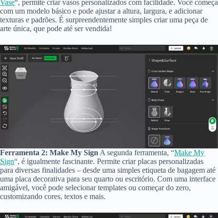
Vase
“, permite criar vasos personalizados com facilidade. Você começa
com um modelo básico e pode ajustar a altura, largura, e adicionar
texturas e padrões. É surpreendentemente simples criar uma peça de
arte única, que pode até ser vendida!
Ferramenta 2: Make My Sign
A segunda ferramenta, “
Make My
Sign
“, é igualmente fascinante. Permite criar placas personalizadas
para diversas finalidades – desde uma simples etiqueta de bagagem até
uma placa decorativa para seu quarto ou escritório. Com uma interface
amigável, você pode selecionar templates ou começar do zero,
customizando cores, textos e mais.