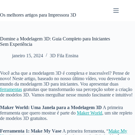
Pular
para
o
Os melhores artigos para Impressora 3D
conteúdo
Domine a Modelagem 3D: Guia Completo para Iniciantes
Sem Experiência
janeiro 15, 2024
3D Fila Ensina
Você acha que a modelagem 3D é complexa e inacessível? Pense de
novo! Neste artigo, baseado no nosso último vídeo, vou desvendar o
mundo da modelagem 3D para iniciantes. Vou apresentar duas
ferramentas
gratuitas que transformarão sua percepção sobre a criação
de modelos 3D. Vamos mergulhar nesse mundo fascinante e intuitivo!
Maker World: Uma Janela para a Modelagem 3D
A primeira
ferramenta que quero mostrar é parte do
Maker World
, um site repleto
de modelos 3D gratuitos.
Ferramenta 1: Make My Vase
A primeira ferramenta, “
Make My