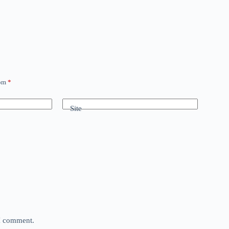
com
*
Site
 I comment.