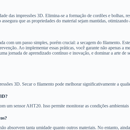
idade das impressões 3D. Elimina-se a formação de cordões e bolhas, r
to assegura que as propriedades do material sejam mantidas, otimizando
a com um passo simples, porém crucial: a secagem do filamento. Este g
prevenção. Ao implementar essas práticas, você garante não apenas a m
 é uma jornada de aprendizado contínuo e inovação, e dominar a arte de
sões 3D. Secar o filamento pode melhorar significativamente a qualida
 3D?
om um sensor AHT20. Isso permite monitorar as condições ambientais e
cos?
ão absorvem tanta umidade quanto outros materiais. No entanto, ainda