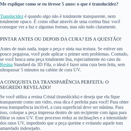
Me explique como se eu tivesse 5 anos: o que é translucidez?
Translucidez
é quando algo não é totalmente transparente, nem
totalmente opaco. É como olhar através de uma cortina fina: você
consegue ver a luz e algumas formas, mas não tudo claramente.
PINTAR ANTES OU DEPOIS DA CURA? EIS A QUESTÃO!
Antes de mais nada, toque a peça e sinta sua textura. Se estiver um
pouco pegajosa, você pode aplicar o primer sem problemas. Contudo,
se você busca uma peça totalmente lisa, especialmente no caso da
Resina
Standard da 3D Fila, o ideal é fazer uma cura bem feita, sem
ultrapassar 5 minutos na cabine de cura UV.
A CONQUISTA DA TRANSPARÊNCIA PERFEITA: O
SEGREDO REVELADO!
Se você utiliza a resina Cristal (translúcida) e deseja que ela fique
transparente como um vidro, essa dica é perfeita para você! Para obter
essa transparência incrível, a cura superficial deve ser mínima. Para
isso, coloque a peça impressa dentro de um recipiente com água para
filtrar os raios UV. Esse processo reduz as inclinações e a intensidade
dos raios UV, impedindo que a peça queime e evitando aquele tom
amarelado indesejado.