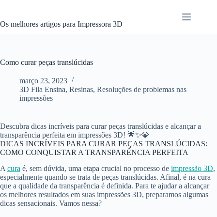
Pular
para
o
Os melhores artigos para Impressora 3D
conteúdo
Como curar peças translúcidas
março 23, 2023
3D Fila Ensina
,
Resinas
,
Resoluções de problemas nas
impressões
Descubra dicas incríveis para curar peças translúcidas e alcançar a
transparência perfeita em impressões 3D! 🌟✨💎
DICAS INCRÍVEIS PARA CURAR PEÇAS TRANSLÚCIDAS:
COMO CONQUISTAR A TRANSPARÊNCIA PERFEITA
A
cura
é, sem dúvida, uma etapa crucial no processo de
impressão 3D
,
especialmente quando se trata de peças translúcidas. Afinal, é na cura
que a qualidade da transparência é definida. Para te ajudar a alcançar
os melhores resultados em suas impressões 3D, preparamos algumas
dicas sensacionais. Vamos nessa?