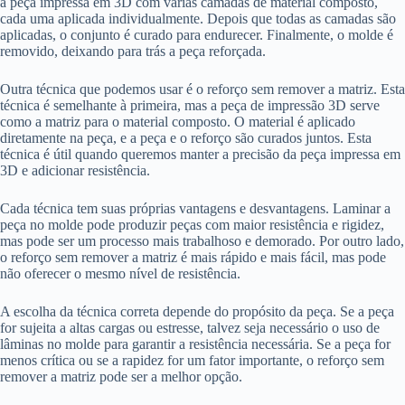
a peça impressa em 3D com várias camadas de material composto,
cada uma aplicada individualmente. Depois que todas as camadas são
aplicadas, o conjunto é curado para endurecer. Finalmente, o molde é
removido, deixando para trás a peça reforçada.
Outra técnica que podemos usar é o reforço sem remover a matriz. Esta
técnica é semelhante à primeira, mas a peça de impressão 3D serve
como a matriz para o material composto. O material é aplicado
diretamente na peça, e a peça e o reforço são curados juntos. Esta
técnica é útil quando queremos manter a precisão da peça impressa em
3D e adicionar resistência.
Cada técnica tem suas próprias vantagens e desvantagens. Laminar a
peça no molde pode produzir peças com maior resistência e rigidez,
mas pode ser um processo mais trabalhoso e demorado. Por outro lado,
o reforço sem remover a matriz é mais rápido e mais fácil, mas pode
não oferecer o mesmo nível de resistência.
A escolha da técnica correta depende do propósito da peça. Se a peça
for sujeita a altas cargas ou estresse, talvez seja necessário o uso de
lâminas no molde para garantir a resistência necessária. Se a peça for
menos crítica ou se a rapidez for um fator importante, o reforço sem
remover a matriz pode ser a melhor opção.