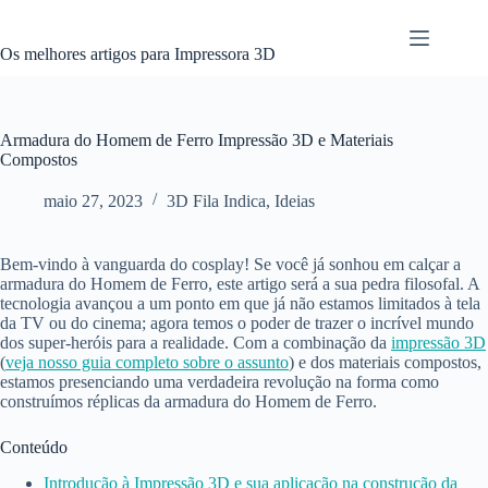
Pular
para
o
Os melhores artigos para Impressora 3D
conteúdo
Armadura do Homem de Ferro Impressão 3D e Materiais
Compostos
maio 27, 2023
3D Fila Indica
,
Ideias
Bem-vindo à vanguarda do cosplay! Se você já sonhou em calçar a
armadura do Homem de Ferro, este artigo será a sua pedra filosofal. A
tecnologia avançou a um ponto em que já não estamos limitados à tela
da TV ou do cinema; agora temos o poder de trazer o incrível mundo
dos super-heróis para a realidade. Com a combinação da
impressão 3D
(
veja nosso guia completo sobre o assunto
) e dos materiais compostos,
estamos presenciando uma verdadeira revolução na forma como
construímos réplicas da armadura do Homem de Ferro.
Conteúdo
Introdução à Impressão 3D e sua aplicação na construção da