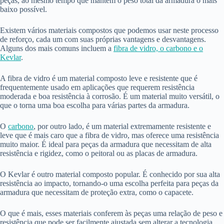
peças, ao mesmo tempo que mantém o peso total da armadura o mais
baixo possível.
Existem vários materiais compostos que podemos usar neste processo
de reforço, cada um com suas próprias vantagens e desvantagens.
Alguns dos mais comuns incluem a
fibra de vidro, o carbono e o
Kevlar
.
A fibra de vidro é um material composto leve e resistente que é
frequentemente usado em aplicações que requerem resistência
moderada e boa resistência à corrosão. É um material muito versátil, o
que o torna uma boa escolha para várias partes da armadura.
O
carbono
, por outro lado, é um material extremamente resistente e
leve que é mais caro que a fibra de vidro, mas oferece uma resistência
muito maior. É ideal para peças da armadura que necessitam de alta
resistência e rigidez, como o peitoral ou as placas de armadura.
O Kevlar é outro material composto popular. É conhecido por sua alta
resistência ao impacto, tornando-o uma escolha perfeita para peças da
armadura que necessitam de proteção extra, como o capacete.
O que é mais, esses materiais conferem às peças uma relação de peso e
resistência que pode ser facilmente ajustada sem alterar a tecnologia