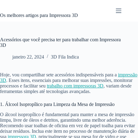
Pular
para
o
Os melhores artigos para Impressora 3D
conteúdo
Acessórios que você precisa ter para trabalhar com Impressora
3D
janeiro 22, 2024
3D Fila Indica
Hoje, vou compartilhar sete acessórios indispensáveis para a
impressão
3D
. Esses itens, essenciais para melhorar suas impressões, monitorar
processos e facilitar seu
trabalho com impressoras 3D
, variam desde
ferramentas simples até tecnologias avançadas.
1. Álcool Isopropílico para Limpeza da Mesa de Impressão
O álcool isopropílico é fundamental para manter a mesa de impressão
limpa, livre de óleos e detritos, garantindo uma melhor aderência.
Recomendo usar toalhas de oficina em vez de papel toalha para evitar
deixar resíduos. Inclua este item no processo de manutenção diária de
sua
impressora 3D
, principalmente se sua mesa for de vidro e use