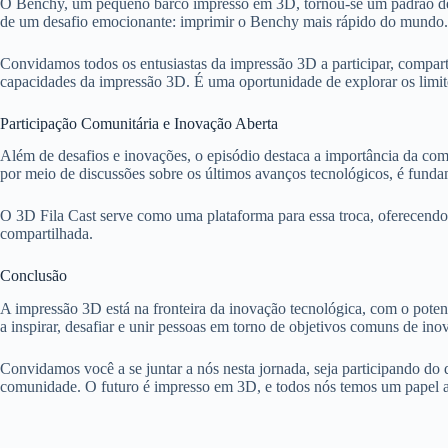
O Benchy, um pequeno barco impresso em 3D, tornou-se um padrão de ca
de um desafio emocionante: imprimir o Benchy mais rápido do mundo.
Convidamos todos os entusiastas da impressão 3D a participar, compart
capacidades da impressão 3D. É uma oportunidade de explorar os limit
Participação Comunitária e Inovação Aberta
Além de desafios e inovações, o episódio destaca a importância da c
por meio de discussões sobre os últimos avanços tecnológicos, é funda
O 3D Fila Cast serve como uma plataforma para essa troca, oferecendo i
compartilhada.
Conclusão
A impressão 3D está na fronteira da inovação tecnológica, com o potenc
a inspirar, desafiar e unir pessoas em torno de objetivos comuns de ino
Convidamos você a se juntar a nós nesta jornada, seja participando d
comunidade. O futuro é impresso em 3D, e todos nós temos um papel 