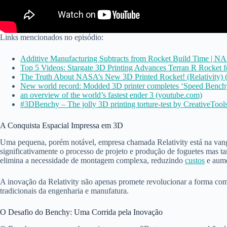
Links mencionados no episódio:
Additive Manufacturing Subtracts from Rocket Build Time | N
Top 5 Videos: Stargate 3D Printing Advances Terran R Rocket f
The Truth About NASA’s New 3D Printed Rocket! (Relativity) 
New world record: Modded 3D printer completes ‘Speed Benchy
an overview of the world’s fastest ender 3 (youtube.com)
#3DBenchy – The jolly 3D printing torture-test by CreativeTool
A Conquista Espacial Impressa em 3D
Uma pequena, porém notável, empresa chamada Relativity está na vang
significativamente o processo de projeto e produção de foguetes mas t
elimina a necessidade de montagem complexa, reduzindo
custos
e aume
A inovação da Relativity não apenas promete revolucionar a forma com
tradicionais da engenharia e manufatura.
O Desafio do Benchy: Uma Corrida pela Inovação