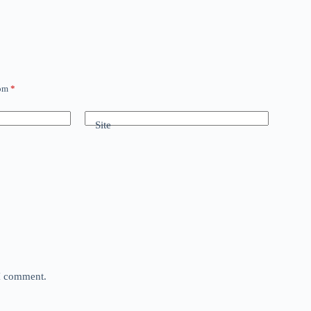
com
*
Site
 I comment.