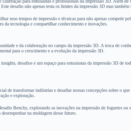
libração para entusiastas e profissionais da impressão 3D. Além de se
 Este desafio não apenas testa os limites da impressão 3D mas tamb
ilhar seus tempos de impressão e técnicas para não apenas competir pe
es da tecnologia e compartilhar conhecimento e inovações.
omunidade e da colaboração no campo da impressão 3D. A troca de conh
mental para o crescimento e a evolução da impressão 3D.
nsights, desafios e um espaço para entusiastas da impressão 3D de toda
ial de transformar indústrias e desafiar nossas concepções sobre o que
vação e exploração.
o desafio Benchy, explorando as inovações na impressão de foguetes o
a desempenhar na moldagem desse futuro.