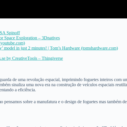
ASA Spinoff
or Space Exploration – 3Dnatives
(youtube.com)
’ model in just 2 minutes! | Tom’s Hardware (tomshardware.com)
s.se by CreativeTools – Thingiverse
uarda de uma revolução espacial, imprimindo foguetes inteiros com um
ambém sinaliza uma nova era na construção de veículos espaciais reutil
ntando a eficiência.
o pensamos sobre a manufatura e o design de foguetes mas também dest