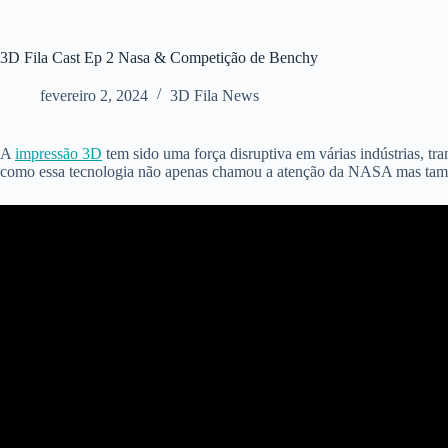
3D Fila Cast Ep 2 Nasa & Competição de Benchy
fevereiro 2, 2024
3D Fila News
A
impressão 3D
tem sido uma força disruptiva em várias indústrias, t
como essa tecnologia não apenas chamou a atenção da NASA mas também