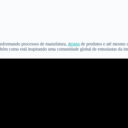
ransformando processos de manufatura,
design
de produtos e até mesmo a
 como está inspirando uma comunidade global de entusiastas da impre