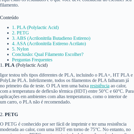
filamento.
Conteúdo
1. PLA (Polylactic Acid)
2. PETG
3. ABS (Acrilonitrila Butadieno Estireno)
4. ASA (Acrilonitrila Estireno Acrilato)
5. Nylon
Conclusão: Qual Filamento Escolher?
Perguntas Frequentes
1.
PLA
(Polylactic Acid)
Igor testou três tipos diferentes de PLA, incluindo o PLA+, HT PLA e
PolyLite PLA. Infelizmente, todos os filamentos de PLA falharam já
no primeiro dia de teste. O PLA tem uma baixa
resistência
ao calor,
com a temperatura de deflexão térmica (HDT) entre 50°C e 60°C. Para
aplicações em ambientes com altas temperaturas, como o interior de
um carro, o PLA não é recomendado.
2.
PETG
O PETG é conhecido por ser fácil de imprimir e ter uma resistência
moderada ao calor, com uma HDT em torno de 75°C. No entanto, no