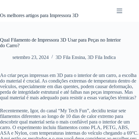
Pular
para
o
Os melhores artigos para Impressora 3D
conteúdo
Qual Filamento de Impressora 3D Usar para Peças no Interior
do Carro?
setembro 23, 2024
3D Fila Ensina
,
3D Fila Indica
Ao criar peças impressas em 3D para o interior de um carro, a escolha
do material é crucial. As condições extremas de temperatura dentro de
veículos, especialmente em dias quentes, podem causar deformação,
perda de integridade estrutural e até falhas nas peças impressas. Mas
qual material é mais adequado para resistir a essas variações térmicas?
Recentemente, Igor, do canal “My Tech Fun”, decidiu testar sete
filamentos diferentes ao longo de 10 dias de calor extremo para
descobrir qual material seria o mais confiável para o interior de um
carro. O experimento incluiu filamentos como PLA, PETG, ABS,
ASA e Nylon, com temperaturas internas do veículo chegando a 69°C.
Aqui estão os resultados e o que você deve considerar ao escolher seu