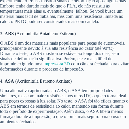
experimento, o PETG mostrou sinais de deformação após alguns dias.
Embora tenha durado mais do que o PLA, ele não resistiu às
temperaturas mais altas e, eventualmente, falhou. Se você busca um
material mais fácil de trabalhar, mas com uma resistência limitada ao
calor, o PETG pode ser considerado, mas com cautela.
3.
ABS
(Acrilonitrila Butadieno Estireno)
O ABS é um dos materiais mais populares para peças de automóveis,
principalmente devido à sua alta resistência ao calor (até 90°C).
Durante o teste, o ABS mostrou-se estável ao longo dos dias, sem
sinais de deformação significativa. Porém, ele é mais difícil de
imprimir, exigindo uma
impressora 3D
com câmara fechada para evitar
deformações durante o processo de impressão.
4.
ASA
(Acrilonitrila Estireno Acrilato)
Uma alternativa aprimorada ao ABS, o ASA tem propriedades
similares, mas com maior resistência aos raios UV, o que o torna ideal
para peças expostas à luz solar. No teste, o ASA foi tão eficaz quanto o
ABS em termos de resistência ao calor, mantendo sua forma durante
todo o período de experimentação. Além disso, o ASA libera menos
fumaça durante a impressão, o que o torna mais seguro para o uso em
ambientes fechados.