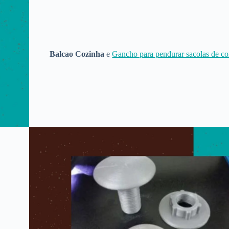
Balcao Cozinha
e
Gancho para pendurar sacolas de c